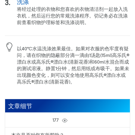
洗涤
将经过处理的衣物和您喜欢的衣物清洁剂一起放入洗
衣机，然后运行您的常规洗涤程序。切记务必在洗涤
前查看织物护理标签和洗涤说明。
以40°C水温洗涤效果最佳。如果对衣服的色牢度有疑
问，请在织物的隐蔽部分滴一滴由1汤匙(15ml)高乐氏®
漂白水或高乐氏®漂白水(清新花香)和60ml水混合而成
的测试溶液。静置1分钟，然后用纸或布吸干。如果未
出现颜色变化，则可以安全地使用高乐氏®漂白水或
高乐氏®漂白水(清新花香)。
文章细节
177
本文是否对您有所帮助？