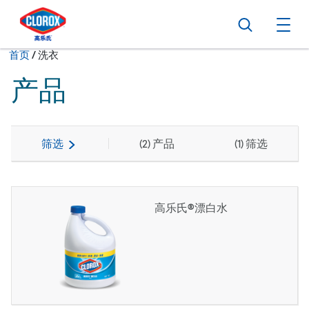
转到主导航栏
转到内容
转到页脚
搜索
打
当前状态：
首页
/
洗衣
产品
筛选
(
2
) 产品
(
1
) 筛选
高乐氏®漂白水