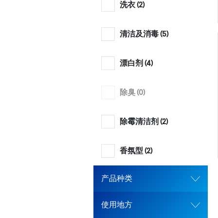
洗衣 (
2
)
清洁及消毒 (
5
)
漂白剂 (
4
)
除臭 (
0
)
除霉清洁剂 (
2
)
香氛型 (
2
)
产品种类
使用地方