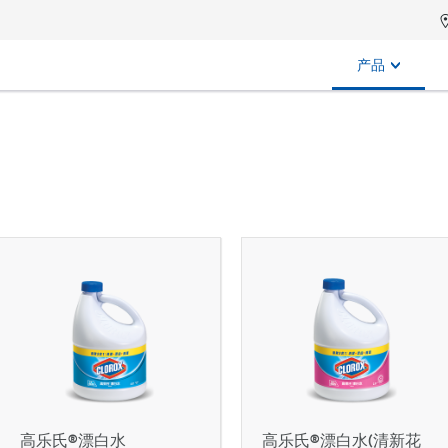
产品
高乐氏®漂白水
高乐氏®漂白水(清新花