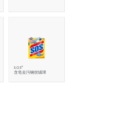
®
S.O.S
含皂去污钢丝绒球