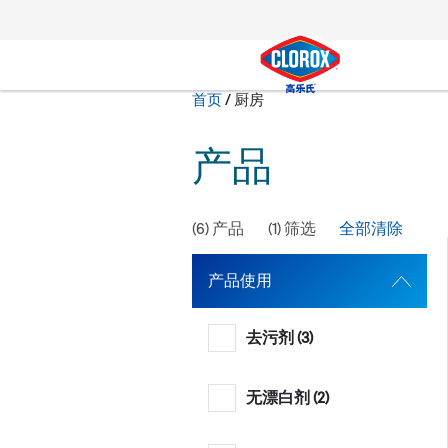
转到主导航栏
转到内容
转到页脚
当前状态：
首页
/
厨房
搜索
产品
(
6
) 产品
(
1
) 筛选
全部清除
产品使用
去污剂 (
3
)
无漂白剂 (
2
)