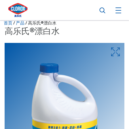
转到主导航栏
转到内容
转到页脚
搜索
打
当前状态：
首页
/
产品
高乐氏®漂白水
高乐氏®漂白水