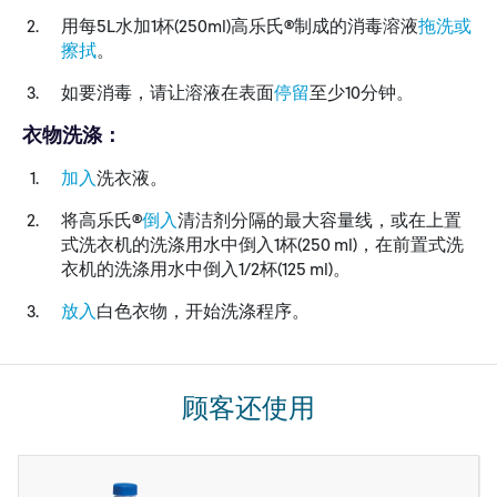
用每5L水加1杯(250ml)高乐氏®制成的消毒溶液
拖洗或
擦拭
。
如要消毒，请让溶液在表面
停留
至少10分钟。
衣物洗涤：
加入
洗衣液。
将高乐氏®
倒入
清洁剂分隔的最大容量线，或在上置
式洗衣机的洗涤用水中倒入1杯(250 ml)，在前置式洗
衣机的洗涤用水中倒入1/2杯(125 ml)。
放入
白色衣物，开始洗涤程序。
顾客还使用