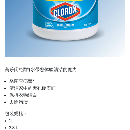
高乐氏®漂白水带您体验清洁的魔力
杀菌灭病毒*
清洁家中的无孔硬表面
保持衣物洁白
去除污渍
包装规格：
• 1 L
• 2.8 L