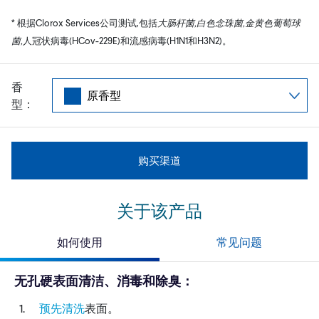
* 根据Clorox Services公司测试,包括
大肠杆菌,白色念珠菌,金黄色葡萄球
菌,
人冠状病毒(HCov-229E)和流感病毒(H1N1和H3N2)。
香
型：
购买渠道
关于该产品
如何使用
常见问题
无孔硬表面清洁、消毒和除臭：
预先清洗
表面。