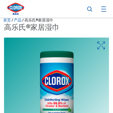
转到主导航栏
转到内容
转到页脚
搜索
打
当前状态：
首页
/
产品
高乐氏®家居湿巾
高乐氏®家居湿巾