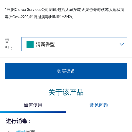
* 根据Clorox Services公司测试,包括
大肠杆菌,金黄色葡萄球菌,
人冠状病
毒(HCov-229E)和流感病毒(H1N1和H3N2)。
香
型：
购买渠道
关于该产品
如何使用
常见问题
进行消毒：