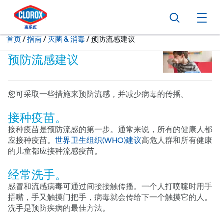
转到主导航栏
转到内容
转到页脚
搜索
打
当前状态：
首页
/
指南
灭菌 & 消毒
预防流感建议
预防流感建议
您可采取一些措施来预防流感，并减少病毒的传播。
接种疫苗。
接种疫苗是预防流感的第一步。通常来说，所有的健康人都
应接种疫苗。
世界卫生组织(WHO)建议
高危人群和所有健康
的儿童都应接种流感疫苗。
经常洗手。
感冒和流感病毒可通过间接接触传播。一个人打喷嚏时用手
捂嘴，手又触摸门把手，病毒就会传给下一个触摸它的人。
洗手是预防疾病的最佳方法。