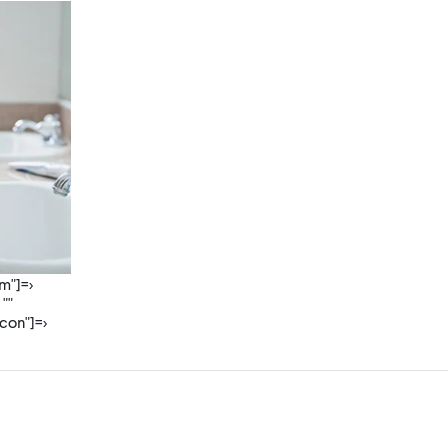
om"]=>
 ""
icon"]=>