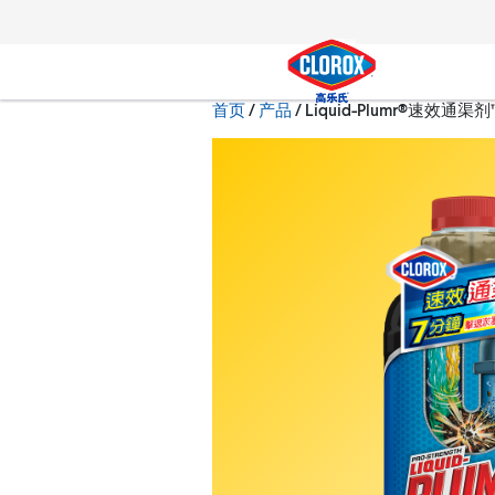
转到主导航栏
转到内容
转到页脚
当前状态：
首页
/
产品
Liquid-Plumr®速效通渠剂
搜索