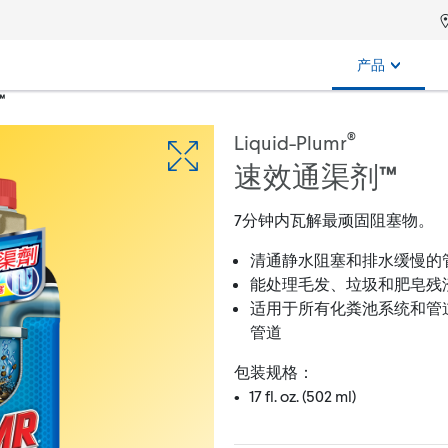
产品
™
®
Liquid-Plumr
速效通渠剂™
7分钟内瓦解最顽固阻塞物。
清通静水阻塞和排水缓慢的
能处理毛发、垃圾和肥皂残
适用于所有化粪池系统和管
管道
包装规格：
• 17 fl. oz. (502 ml)