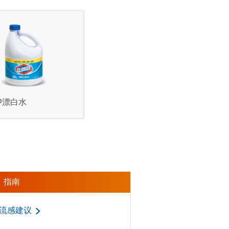
®漂白水
指南
流感建议