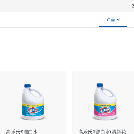
产品
高乐氏®漂白水
高乐氏®漂白水(清新花