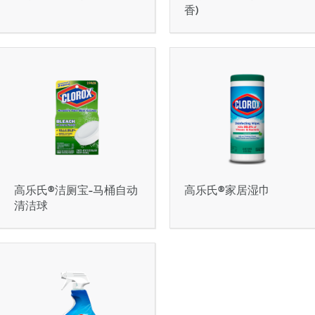
香)
高乐氏®洁厕宝-马桶自动
高乐氏®家居湿巾
清洁球