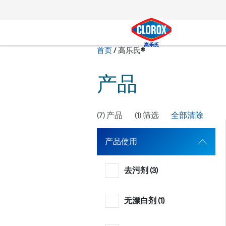
转到主导航栏
转到内容
转到页脚
当前状态：
首页
/
高乐氏®
搜索
产品
(
7
) 产品
(
1
) 筛选
全部清除
产品使用
去污剂 (
3
)
无漂白剂 (
1
)