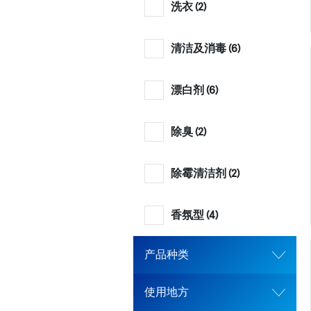
洗衣 (
2
)
清洁及消毒 (
6
)
漂白剂 (
6
)
除臭 (
2
)
除霉清洁剂 (
2
)
香氛型 (
4
)
产品种类
使用地方