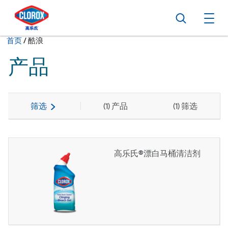
转到主导航栏
转到内容
转到页脚
搜索
打
当前状态：
首页
/
酷浪
产品
筛选
(
1
) 产品
(
1
) 筛选
高乐氏®漂白马桶清洁剂