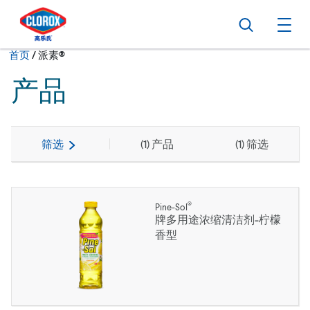
转到主导航栏
转到内容
转到页脚
搜索
打
当前状态：
首页
/
派素®
产品
筛选
(
1
) 产品
(
1
) 筛选
®
Pine-Sol
牌多用途浓缩清洁剂-柠檬
香型